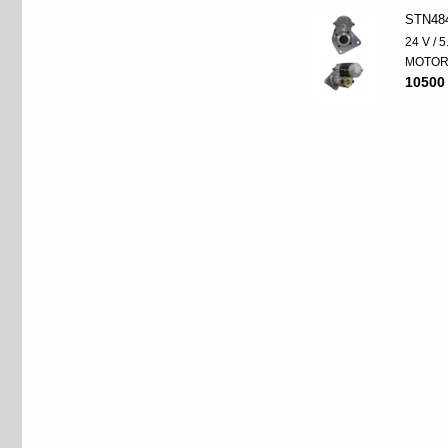
STN48
24 V / 
MOTO
10500