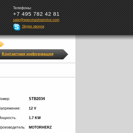
Телефоны:
+7 495 782 42 81
sale@specmashservice.com
Skype звонок
Контактная информация
STB2034
омер:
апряжение:
12 V
ощность:
1.7 KW
роизводитель:
MOTORHERZ