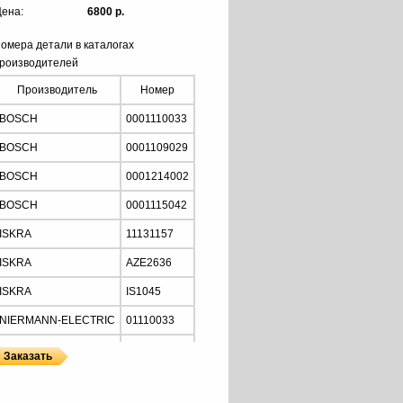
ена:
6800 р.
омера детали в каталогах
роизводителей
Производитель
Номер
BOSCH
0001110033
BOSCH
0001109029
BOSCH
0001214002
BOSCH
0001115042
ISKRA
11131157
ISKRA
AZE2636
ISKRA
IS1045
NIERMANN-ELECTRIC
01110033
MOTORHERZ
STB2034
Z