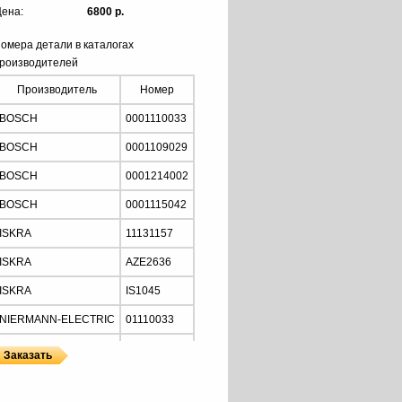
ена:
6800 р.
омера детали в каталогах
роизводителей
Производитель
Номер
BOSCH
0001110033
BOSCH
0001109029
BOSCH
0001214002
BOSCH
0001115042
ISKRA
11131157
ISKRA
AZE2636
ISKRA
IS1045
NIERMANN-ELECTRIC
01110033
MOTORHERZ
STB2034
Z