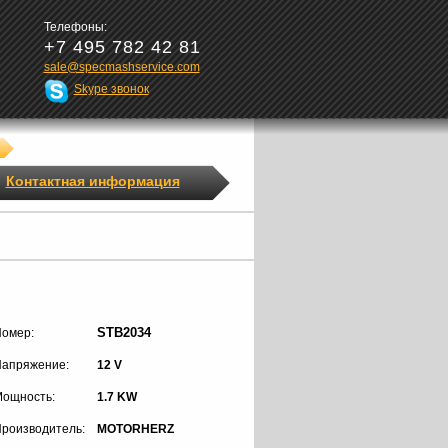
Телефоны:
+7 495 782 42 81
sale@specmashservice.com
Skype звонок
Контактная информация
STB2034
омер:
апряжение:
12 V
ощность:
1.7 KW
роизводитель:
MOTORHERZ