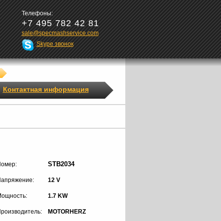
Телефоны:
+7 495 782 42 81
sale@specmashservice.com
Skype звонок
Контактная информация
STB2034
омер:
апряжение:
12 V
ощность:
1.7 KW
роизводитель:
MOTORHERZ