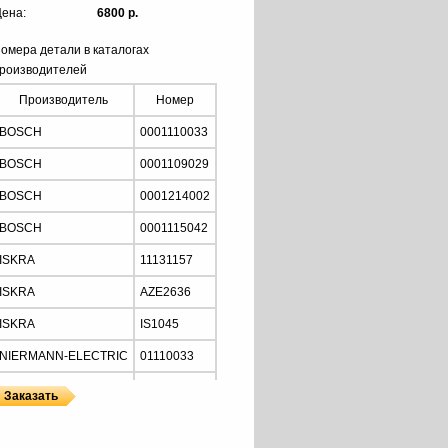
ена:
6800 р.
омера детали в каталогах
роизводителей
Производитель
Номер
BOSCH
0001110033
BOSCH
0001109029
BOSCH
0001214002
BOSCH
0001115042
ISKRA
11131157
ISKRA
AZE2636
ISKRA
IS1045
NIERMANN-ELECTRIC
01110033
MOTORHERZ
STB2034
Z