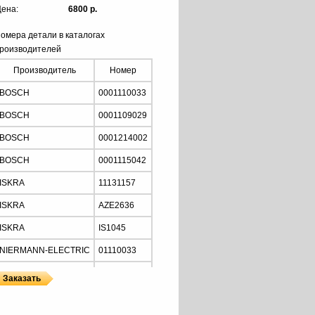
ена:
6800 р.
омера детали в каталогах
роизводителей
Производитель
Номер
BOSCH
0001110033
BOSCH
0001109029
BOSCH
0001214002
BOSCH
0001115042
ISKRA
11131157
ISKRA
AZE2636
ISKRA
IS1045
NIERMANN-ELECTRIC
01110033
MOTORHERZ
STB2034
Z