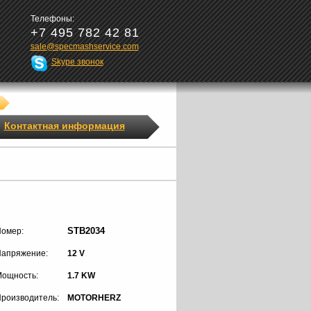
Телефоны:
+7 495 782 42 81
sale@specmashservice.com
Skype звонок
Контактная информация
STB2034
омер:
апряжение:
12 V
ощность:
1.7 KW
роизводитель:
MOTORHERZ