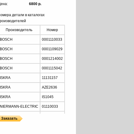
ена:
6800 р.
омера детали в каталогах
роизводителей
Производитель
Номер
BOSCH
0001110033
BOSCH
0001109029
BOSCH
0001214002
BOSCH
0001115042
ISKRA
11131157
ISKRA
AZE2636
ISKRA
IS1045
NIERMANN-ELECTRIC
01110033
MOTORHERZ
STB2034
Z