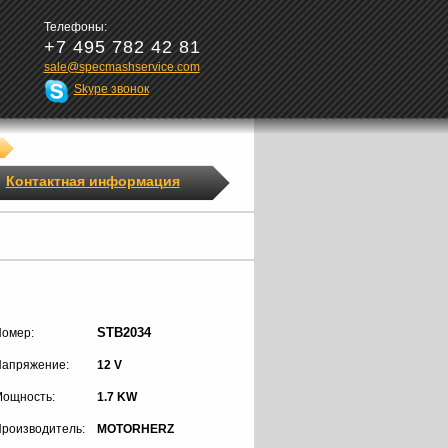
Телефоны:
+7 495 782 42 81
sale@specmashservice.com
Skype звонок
Контактная информация
STB2034
омер:
апряжение:
12 V
ощность:
1.7 KW
роизводитель:
MOTORHERZ