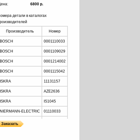
ена:
6800 р.
омера детали в каталогах
роизводителей
Производитель
Номер
BOSCH
0001110033
BOSCH
0001109029
BOSCH
0001214002
BOSCH
0001115042
ISKRA
11131157
ISKRA
AZE2636
ISKRA
IS1045
NIERMANN-ELECTRIC
01110033
MOTORHERZ
STB2034
Z