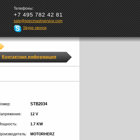
Телефоны:
+7 495 782 42 81
sale@specmashservice.com
Skype звонок
Контактная информация
STB2034
омер:
апряжение:
12 V
ощность:
1.7 KW
роизводитель:
MOTORHERZ