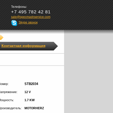
Телефоны:
+7 495 782 42 81
sale@specmashservice.com
Skype звонок
Контактная информация
STB2034
омер:
апряжение:
12 V
ощность:
1.7 KW
роизводитель:
MOTORHERZ