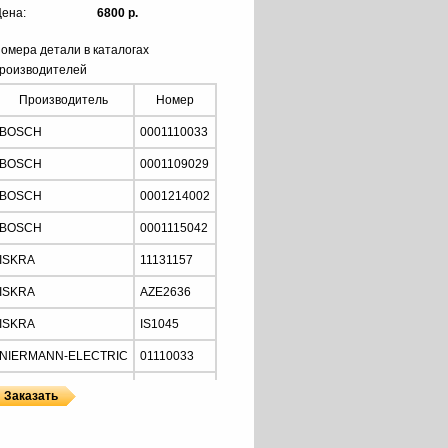
ена:
6800 р.
омера детали в каталогах
роизводителей
Производитель
Номер
BOSCH
0001110033
BOSCH
0001109029
BOSCH
0001214002
BOSCH
0001115042
ISKRA
11131157
ISKRA
AZE2636
ISKRA
IS1045
NIERMANN-ELECTRIC
01110033
MOTORHERZ
STB2034
Z