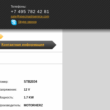
Телефоны:
+7 495 782 42 81
sale@specmashservice.com
Skype звонок
Контактная информация
STB2034
омер:
апряжение:
12 V
ощность:
1.7 KW
роизводитель:
MOTORHERZ