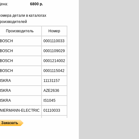
ена:
6800 р.
омера детали в каталогах
роизводителей
Производитель
Номер
BOSCH
0001110033
BOSCH
0001109029
BOSCH
0001214002
BOSCH
0001115042
ISKRA
11131157
ISKRA
AZE2636
ISKRA
IS1045
NIERMANN-ELECTRIC
01110033
MOTORHERZ
STB2034
Z