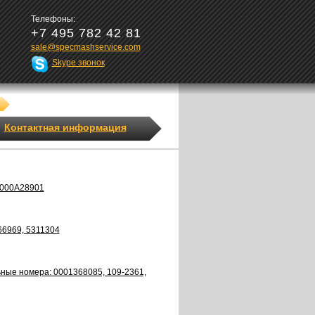
Телефоны:
+7 495 782 42 81
sale@specmashservice.com
Skype звонок
Контактная информация
M000A28901
66969, 5311304
ые номера: 0001368085, 109-2361,