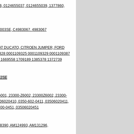
, 0124655037, 0124655039, 1377860,
003SE, C4983067. 4983067
IAT DUCATO, CITROEN JUMPER, FORD
328 0001109325 0001109329 0001109387
 1669558 1709189 1385378 1372739
02SE
001, 23300-Z6002, 23300Z6002, 23300-
06020410, 0350-602-0411, 03506020411,
600-0451, 03506020451
8390, AM124993, AM131296,