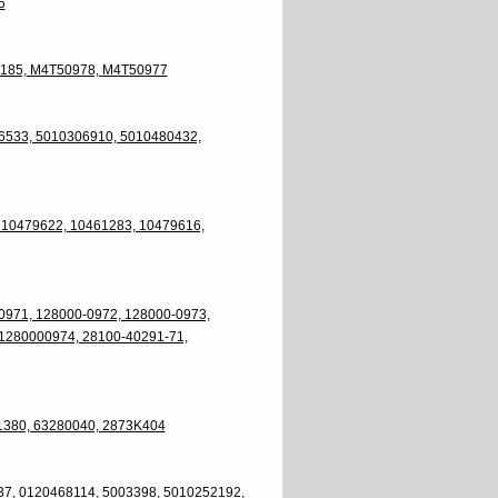
5
9185, M4T50978, M4T50977
6533, 5010306910, 5010480432,
10479622, 10461283, 10479616,
971, 128000-0972, 128000-0973,
1280000974, 28100-40291-71,
1380, 63280040, 2873K404
7, 0120468114, 5003398, 5010252192,