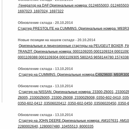
Генератор на DAF.Оригинальные номера: 0124655003, 0124655036
1697023, 1697024, 1697322
Обновление склада - 20.10.2014
Стартер PRESTOLITE на CUMMINS. Оригинальные номера: M93R3
Новые позиции на нашем складе - 20.10.2014
Оригинальные и лицензионные стартеры на PEUGEUT BOXER, F
TRANZIT. Оригинальные номера: 0001109205 0001109324 0001109
0001109388 0001109304 0001109305 5802AS 9658144780 1574338
Обновление склада - 13.10.2014
Стартер на CUMMINS. Оригинальные номера:
C4929600,
M93R30
Обновление склада - 13.10.2014
Стартер на NISSAN. Оригинальные номера: 23300-Z6001, 23300Z6
Z6005, 23300Z6005, 23300-Z6008, 23300Z6008, 0350-602-0410, 035
0350-602-0412, 03506020412, 0350-602-0450, 03506020450, 0350-
Обновление склада - 13.10.2014
Стартер на JOHN DEERE.Оригинальные номера: AM107631, AM10
2280002640, 1280007480, 10455513, 8000335