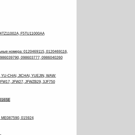
F4TZ11002A, F5TU11000AA
ые номера: 0120469115, 0120469116,
0986039790, 098603777, 0986040260
 YU-CHAI, JICHAI, YUEJIN, WAW:
JFW17, JFW27, JFWZB29, 3JF750
016SE
, ME087590, 015924