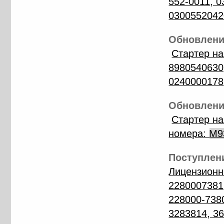
552-0011, 0
0300552042
Обновление
Стартер на
8980540630,
0240000178
Обновление
Стартер н
номера:
М9
Поступлени
Лицензионн
2280007381
228000-738
3283814, 3