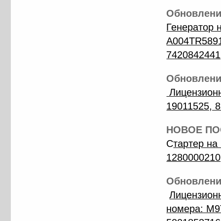
Обновление
Генератор 
A004TR5891
7420842441
Обновление
Лицензионн
19011525, 
НОВОЕ ПОС
С
тартер на
1280000210
Обновление
Лицензион
номера: M9