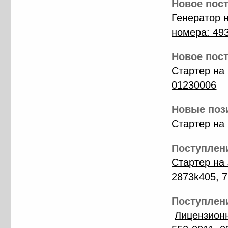
Новое пост
Г
енератор 
номера:
49
Новое пост
Cтартер на
01230006
Новые пози
Стартер на
Поступлени
Стартер на
2873k405, 
Поступлени
Лицензионн