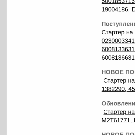
5001853716
19004186, 
Поступлени
С
тартер на
0230003341
6008133631
6008136631
НОВОЕ ПОС
Стартер на
1382290, 4
Обновление
Стартер н
M2T61771, 
НОВОЕ ПОС