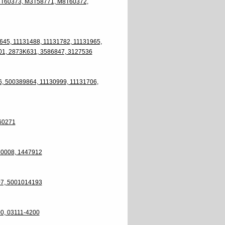
T60373, M3T58771, M8T60372,
5, 11131488, 11131782, 11131965,
01, 2873K631, 3586847, 3127536
, 500389864, 11130999, 11131706,
60271
0008, 1447912
7, 5001014193
0, 03111-4200