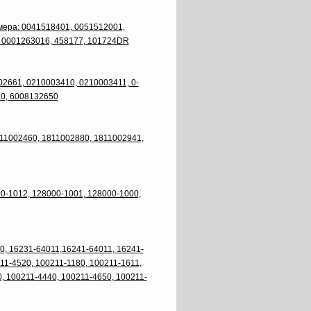
ера: 0041518401, 0051512001,
 0001263016, 458177, 101724DR
661, 0210003410, 0210003411, 0-
10, 6008132650
11002460, 1811002880, 1811002941,
-1012, 128000-1001, 128000-1000,
, 16231-64011,16241-64011, 16241-
11-4520, 100211-1180, 100211-1611,
, 100211-4440, 100211-4650, 100211-