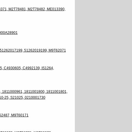
371, M2T78481, M2T78482, ME013390,
M000A28901
 51262017199, 51262019199, M9T62071
, C4930605, C4992139, IS1264,
, 1811000961, 1811001800, 1811001801,
10-25, S21025, 0210001730
52487, M9T60171