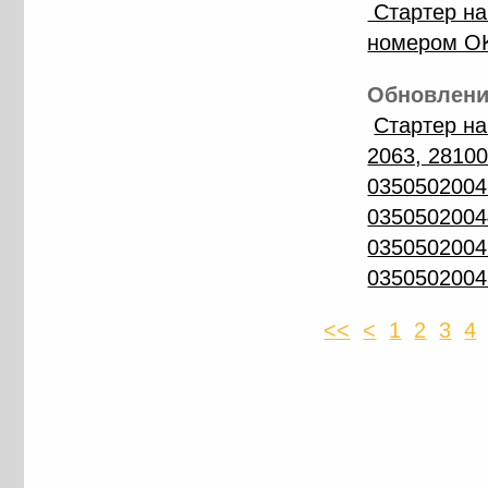
Стартер на
номером O
Обновление
Стартер н
2063, 28100
0350502004
0350502004
0350502004
0350502004
<<
<
1
2
3
4