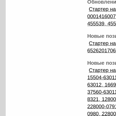
Обновление
Стартер н
0001416007,
455539, 45
Новые пози
Стартер н
6526201706
Новые пози
Стартер н
15504-63011
63012, 1669
37560-63011
8321, 12800
228000-0791
0980, 22800