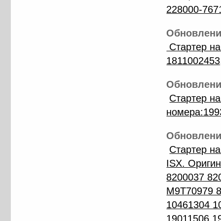
228000-767
Обновление
Стартер на
1811002453
Обновление
Стартер н
номера:199
Обновление
Cтартер н
ISX. Ориги
8200037 82
M9T70979 8
10461304 1
19011506 1