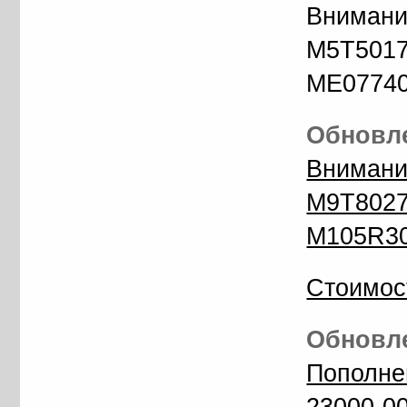
Внимани
M5T5017
ME07740
Обновле
Внимани
M9T8027
M105R30
Стоимос
Обновле
Пополне