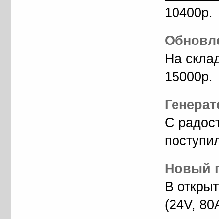
10400р.
Обновле
На скла
15000р.
Генерат
С радос
поступил
Новый г
В откры
(24V, 80