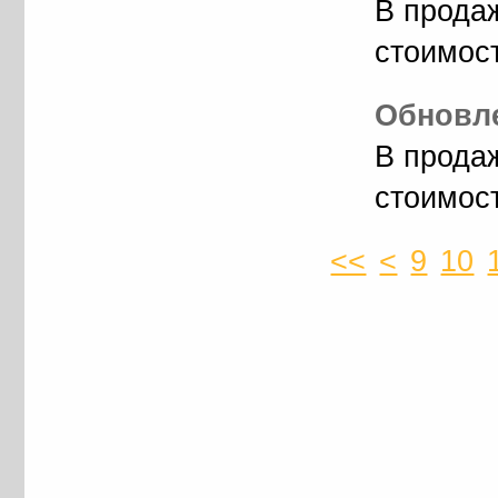
В прода
стоимос
Обновле
В прода
стоимос
<<
<
9
10