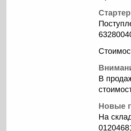
Стартер
Поступл
6328004
Стоимос
Внимани
В прода
стоимос
Новые г
На скла
01204681