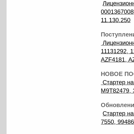
Лицензион
0001367008
11.130.250
Поступлени
Лицензионн
11131292, 1
AZF4181, A
НОВОЕ ПОС
Стартер на
M9T82479, 
Обновление
Стартер на
7550, 99486