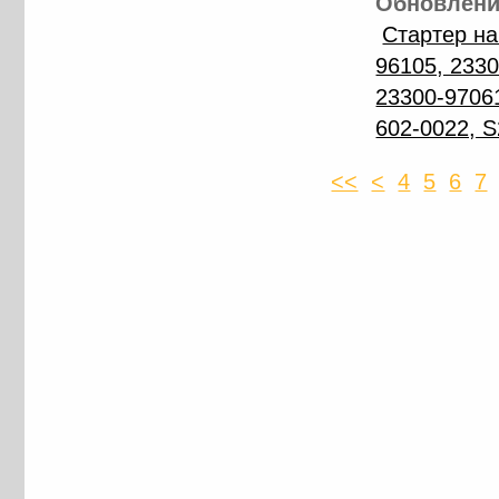
Обновление
Стартер на
96105, 2330
23300-97061
602-0022, 
<<
<
4
5
6
7