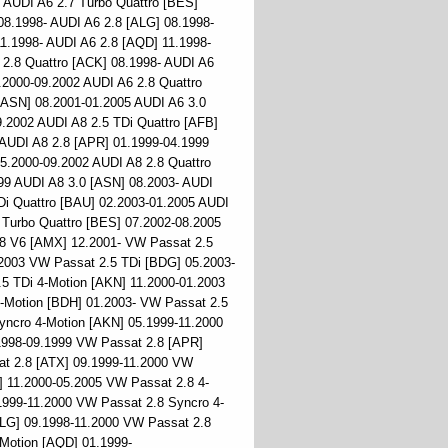
 AUDI A6 2.7 Turbo Quattro [BES]
08.1998- AUDI A6 2.8 [ALG] 08.1998-
1.1998- AUDI A6 2.8 [AQD] 11.1998-
 2.8 Quattro [ACK] 08.1998- AUDI A6
.2000-09.2002 AUDI A6 2.8 Quattro
[ASN] 08.2001-01.2005 AUDI A6 3.0
.2002 AUDI A8 2.5 TDi Quattro [AFB]
 AUDI A8 2.8 [APR] 01.1999-04.1999
5.2000-09.2002 AUDI A8 2.8 Quattro
99 AUDI A8 3.0 [ASN] 08.2003- AUDI
TDi Quattro [BAU] 02.2003-01.2005 AUDI
7 Turbo Quattro [BES] 07.2002-08.2005
8 V6 [AMX] 12.2001- VW Passat 2.5
.2003 VW Passat 2.5 TDi [BDG] 05.2003-
5 TDi 4-Motion [AKN] 11.2000-01.2003
-Motion [BDH] 01.2003- VW Passat 2.5
yncro 4-Motion [AKN] 05.1999-11.2000
1998-09.1999 VW Passat 2.8 [APR]
t 2.8 [ATX] 09.1999-11.2000 VW
 11.2000-05.2005 VW Passat 2.8 4-
1999-11.2000 VW Passat 2.8 Syncro 4-
ALG] 09.1998-11.2000 VW Passat 2.8
Motion [AQD] 01.1999-