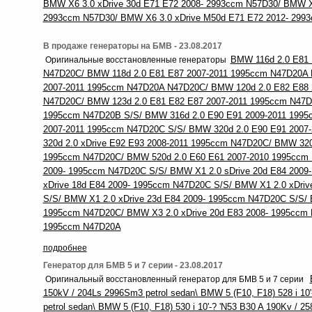
BMW X6 3.0 xDrive 30d E71 E72 2008- 2993ccm N57D30/ BMW X6
2993ccm N57D30/ BMW X6 3.0 xDrive M50d E71 E72 2012- 299
В продаже генераторы на БМВ - 23.08.2017
BMW 116d 2.0 E81
Оригинальные восстановленные генераторы
N47D20C/ BMW 118d 2.0 E81 E87 2007-2011 1995ccm N47D20A
2007-2011 1995ccm N47D20A N47D20C/ BMW 120d 2.0 E82 E88
N47D20C/ BMW 123d 2.0 E81 E82 E87 2007-2011 1995ccm N47D
1995ccm N47D20B S/S/ BMW 316d 2.0 E90 E91 2009-2011 1995
2007-2011 1995ccm N47D20C S/S/ BMW 320d 2.0 E90 E91 200
320d 2.0 xDrive E92 E93 2008-2011 1995ccm N47D20C/ BMW 320d
1995ccm N47D20C/ BMW 520d 2.0 E60 E61 2007-2010 1995ccm 
2009- 1995ccm N47D20C S/S/ BMW X1 2.0 sDrive 20d E84 2009
xDrive 18d E84 2009- 1995ccm N47D20C S/S/ BMW X1 2.0 xDri
S/S/ BMW X1 2.0 xDrive 23d E84 2009- 1995ccm N47D20C S/S/ 
1995ccm N47D20C/ BMW X3 2.0 xDrive 20d E83 2008- 1995ccm
1995ccm N47D20A
подробнее
Генератор для БМВ 5 и 7 серии - 23.08.2017
Оригинальный восстановленный генератор для БМВ 5 и 7 серии
150kV / 204Ls 2996Sm3 petrol sedan\ BMW 5 (F10, F18) 528 i 10
petrol sedan\ BMW 5 (F10, F18) 530 i 10'-? 'N53 B30 A 190Kv / 