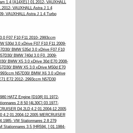
am 1.4 [A14XEL] 01.2012- VAUXHALL
.2012- VAUXHALL Astra J 1.4
09- VAUXHALL Astra J 1.4 Turbo
.0 F07 F10 F11 2010- 2993ccm
 530d 3.0 xDrive F07 F10 F11 2009-
7D30/ BMW 535d 3.0 xDrive F07 F10
57D30/ BMW 740d 3.0 F0. 2009-
30/ BMW X5 3.0 xDrive 30d E70 2008-
57D30/ BMW X5 3.0 xDrive M50d E70
2993ccm N57D30/ BMW X6 3.0 xDrive
E71 E72 2012- 2993ccm N57D30
980 HATZ Engine [D108] 01.1972-
tionnares 2.8 50 [4L30C] 03.1977-
RCRUISER D4.2LD 4.2 01.2004-12.2005
0 4.2 01.2004-12.2005 MERCRUISER
4.1985- VM Stationnares 2.8 279
M Stationnares 3.5 [HR594..] 01.1984-