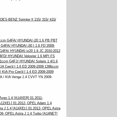
S-BENZ Sprinter II 215/ 315/ 415/
6ccm G4FA/ HYUNDAI i20 1.6 PB PBT
G4FA/ HYUNDAI i30 I 1.6 FD 2009-
G4FA/ HYUNDAI ix20 1.6 JC 2010-2012
4FD/ HYUNDAI Veloster 1.6 MPI FS
1ccm G4FJ/ HYUNDAI Solaris 1.4/1.6
KIA Cee'd I 1.6 ED 2009-2009 1396ccm
 KIA Pro Cee'd I 1.4 ED 2009-2009
 / KIA Venga 1.4 CVVT YN 2009-
eo 1.4 [A14XER] 01.2011-
A12XEL] 01.2012- OPEL Adam 1.4
a J 1.4 [A14XEL] 01.2012- OPEL Astra
09- OPEL Astra J 1.4 Turbo [A14NET]