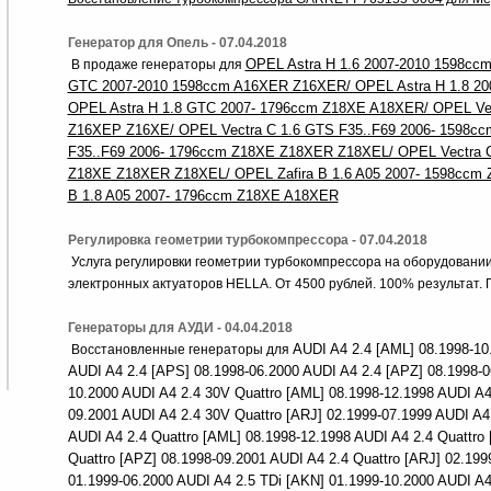
Генератор для Опель - 07.04.2018
OPEL Astra H 1.6 2007-2010 1598cc
В продаже генераторы для
GTC 2007-2010 1598ccm A16XER Z16XER/ OPEL Astra H 1.8 2
OPEL Astra H 1.8 GTC 2007- 1796ccm Z18XE A18XER/ OPEL Vect
Z16XEP Z16XE/ OPEL Vectra C 1.6 GTS F35..F69 2006- 1598cc
F35..F69 2006- 1796ccm Z18XE Z18XER Z18XEL/ OPEL Vectra C
Z18XE Z18XER Z18XEL/ OPEL Zafira B 1.6 A05 2007- 1598ccm
B 1.8 A05 2007- 1796ccm Z18XE A18XER
Регулировка геометрии турбокомпрессора - 07.04.2018
Услуга регулировки геометрии турбокомпрессора на оборудовани
электронных актуаторов HELLA. От 4500 рублей. 100% результат.
Генераторы для АУДИ - 04.04.2018
AUDI A4 2.4 [AML] 08.1998-10
Восстановленные генераторы для
AUDI A4 2.4 [APS] 08.1998-06.2000 AUDI A4 2.4 [APZ] 08.1998-0
10.2000 AUDI A4 2.4 30V Quattro [AML] 08.1998-12.1998 AUDI A4
09.2001 AUDI A4 2.4 30V Quattro [ARJ] 02.1999-07.1999 AUDI A4 
AUDI A4 2.4 Quattro [AML] 08.1998-12.1998 AUDI A4 2.4 Quattro
Quattro [APZ] 08.1998-09.2001 AUDI A4 2.4 Quattro [ARJ] 02.199
01.1999-06.2000 AUDI A4 2.5 TDi [AKN] 01.1999-10.2000 AUDI A4