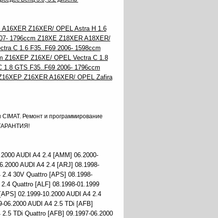
m A16XER Z16XER/ OPEL Astra H 1.6
007- 1796ccm Z18XE Z18XER A18XER/
ra C 1.6 F35..F69 2006- 1598ccm
m Z16XEP Z16XE/ OPEL Vectra C 1.8
 1.8 GTS F35..F69 2006- 1796ccm
 Z16XEP Z16XER A16XER/ OPEL Zafira
и CIMAT. Ремонт и программирование
 ГАРАНТИЯ!
.2000 AUDI A4 2.4 [AMM] 06.2000-
6.2000 AUDI A4 2.4 [ARJ] 08.1998-
 2.4 30V Quattro [APS] 08.1998-
2.4 Quattro [ALF] 08.1998-01.1999
 [APS] 02.1999-10.2000 AUDI A4 2.4
9-06.2000 AUDI A4 2.5 TDi [AFB]
 2.5 TDi Quattro [AFB] 09.1997-06.2000