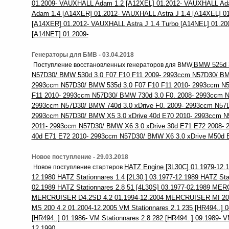
01.2009- VAUXHALL Adam 1.2 [A12XEL] 01.2012- VAUXHALL Ad
Adam 1.4 [A14XER] 01.2012- VAUXHALL Astra J 1.4 [A14XEL] 01
[A14XER] 01.2012- VAUXHALL Astra J 1.4 Turbo [A14NEL] 01.20
[A14NET] 01.2009-
Генераторы для БМВ - 03.04.2018
BMW 525d 3
Поступление восстановленных генераторов для BMW
N57D30/ BMW 530d 3.0 F07 F10 F11 2009- 2993ccm N57D30/ BMW
2993ccm N57D30/ BMW 535d 3.0 F07 F10 F11 2010- 2993ccm N5
F11 2010- 2993ccm N57D30/ BMW 730d 3.0 F0. 2008- 2993ccm N
2993ccm N57D30/ BMW 740d 3.0 xDrive F0. 2009- 2993ccm N57D
2993ccm N57D30/ BMW X5 3.0 xDrive 40d E70 2010- 2993ccm N
2011- 2993ccm N57D30/ BMW X6 3.0 xDrive 30d E71 E72 2008- 
40d E71 E72 2010- 2993ccm N57D30/ BMW X6 3.0 xDrive M50d 
Новое поступление - 29.03.2018
HATZ Engine [3L30C] 01.1979-12.1
Новое поступление стартеров
12.1980 HATZ Stationnares 1.4 [2L30.] 03.1977-12.1989 HATZ Sta
02.1989 HATZ Stationnares 2.8 51 [4L30S] 03.1977-02.1989 ME
MERCRUISER D4.2SD 4.2 01.1994-12.2004 MERCRUISER MI 20
MS 200 4.2 01.2004-12.2005 VM Stationnares 2.1 235 [HR494..] 0
[HR494..] 01.1986- VM Stationnares 2.8 282 [HR494..] 09.1989- V
12.1990