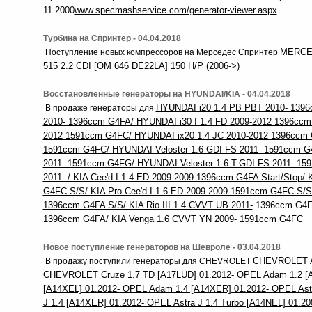
11.2000
www.specmashservice.com/generator-viewer.aspx
Турбина на Спринтер - 04.04.2018
MERCEDE
Поступление новых компрессоров на Мерседес Спринтер
515 2.2 CDI [OM 646 DE22LA] 150 H/P (2006->)
Восстановленные генераторы на HYUNDAI/KIA - 04.04.2018
HYUNDAI i20 1.4 PB PBT 2010- 139
В продаже генераторы для
2010- 1396ccm G4FA/ HYUNDAI i30 I 1.4 FD 2009-2012 1396ccm 
2012 1591ccm G4FC/ HYUNDAI ix20 1.4 JC 2010-2012 1396ccm 
1591ccm G4FC/ HYUNDAI Veloster 1.6 GDI FS 2011- 1591ccm G
2011- 1591ccm G4FG/ HYUNDAI Veloster 1.6 T-GDI FS 2011- 159
2011- / KIA Cee'd I 1.4 ED 2009-2009 1396ccm G4FA Start/Stop/ 
G4FC S/S/ KIA Pro Cee'd I 1.6 ED 2009-2009 1591ccm G4FC S/S/
1396ccm G4FA S/S/ KIA Rio III 1.4 CVVT UB 2011-
1396ccm G4FA
1396ccm G4FA/ KIA Venga 1.6 CVVT YN 2009- 1591ccm G4FC
Новое поступление генераторов на Шевроле - 03.04.2018
CHEVROLET Av
В продажу поступили генераторы для CHEVROLET
CHEVROLET Cruze 1.7 TD [A17LUD] 01.2012- OPEL Adam 1.2 [
[A14XEL] 01.2012- OPEL Adam 1.4 [A14XER] 01.2012- OPEL Astr
J 1.4 [A14XER] 01.2012- OPEL Astra J 1.4 Turbo [A14NEL] 01.20