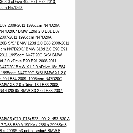
 3.0 xDrive 40d E71 E72 2010-
3ccm N57D30.
 E87 2009-2011 1995ccm N47D20A
 N47D20C/ BMW 120d 2.0 E81 E87
 2007-2011 1995ccm N47D20A
20B S/S/ BMW 123d 2.0 E88 2008-2011
ccm N47D20C/ BMW 318d 2.0 E90 E91
7-2011 1995ccm N47D20C S/S/ BMW
 2.0 xDrive E90 E91 2008-2011
N47D20/ BMW X1 2.0 sDrive 18d E84
- 1995ccm N47D20C S/S/ BMW X1 2.0
ve 20d E84 2009- 1995ccm N47D20C
BMW X3 2.0 xDrive 18d E83 2008-
 N47D20O0/ BMW X3 2.0d E83 2007-
BMW 5 (F10, F18) 523 i 09'-? 'N53 B30 A
'-? 'N53 B30 A 190Kv / 258Ls 2996Sm3
258Ls 2996Sm3 petrol sedan\ BMW 5