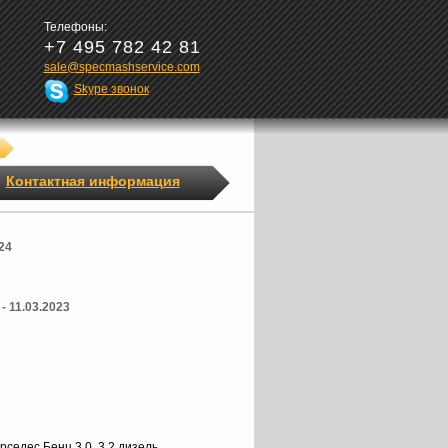
Телефоны:
+7 495 782 42 81
sale@specmashservice.com
Skype звонок
Контактная информация
24
 11.03.2023
едес Бенц 3.0, 3.2 дизель